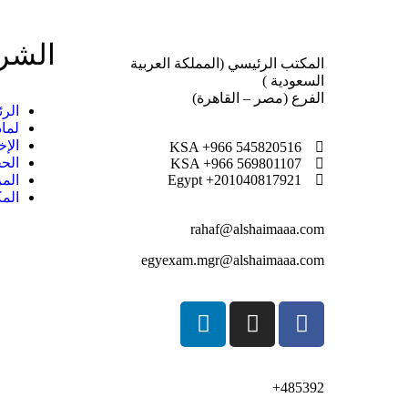
الشر
المكتب الرئيسي (المملكة العربية
السعودية )
الفرع (مصر – القاهرة)
الرئ
لماذ
الإخ
KSA +966 545820516
الح
KSA +966 569801107
Egypt +201040817921
المر
المك
rahaf@alshaimaaa.com
egyexam.mgr@alshaimaaa.com
485392+