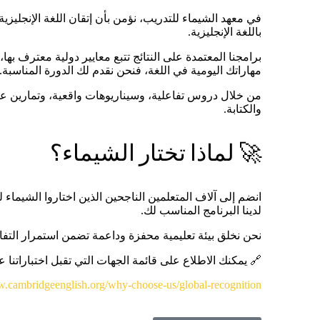
في معهد الشيماء للتدريب، نؤمن بأن إتقان اللغة الإنجليزية
باللغة الإنجليزية.
برامجنا المعتمدة على النتائج تتبع معايير دولية معترف به
مهاراتك اليومية في اللغة، فنحن نقدم لك الدورة المناسبة.
من خلال دروس تفاعلية، وسيناريوهات واقعية، وتمارين عملي
والكتابة.
🚀 لماذا تختار الشيماء؟
انضم إلى آلاف المتعلمين الناجحين الذين اختاروا الشيماء لت
لدينا البرنامج المناسب لك.
نحن نخلق بيئة تعليمية محفزة وداعمة تضمن استمرار التفا
🔗 يمكنك الاطلاع على قائمة الجهات التي تقبل اختباراتنا عب
w.cambridgeenglish.org/why-choose-us/global-recognition/