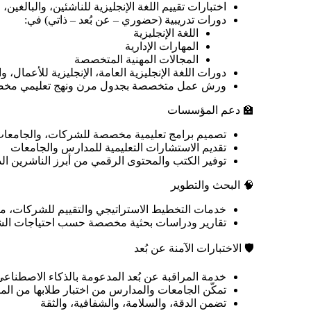
اختبارات تقييم اللغة الإنجليزية للناشئين، والبالغين
دورات تدريبية (حضوري – عن بُعد – ذاتي) في:
اللغة الإنجليزية
المهارات الإدارية
المجالات المهنية المتخصصة
دورات اللغة الإنجليزية العامة، الإنجليزية للأعما
ورش عمل متخصصة بجدول مرن ونهج تعليمي م
🏫 دعم المؤسسات
تصميم برامج تعليمية مخصصة للشركات، والجامعات، و
تقديم الاستشارات التعليمية للمدارس والجامعات
توفير الكتب والمحتوى الرقمي من أبرز الناشرين ال
🧠 البحث والتطوير
خدمات التخطيط الاستراتيجي والتقييم للشركات، مدع
تقارير ودراسات بحثية مخصصة حسب احتياجات الش
🛡️ الاختبارات الآمنة عن بُعد
خدمة المراقبة عن بُعد المدعومة بالذكاء الاصطناع
تمكّن الجامعات والمدارس من اختبار طلابها من الم
تضمن الدقة، والسلامة، والشفافية، والثقة